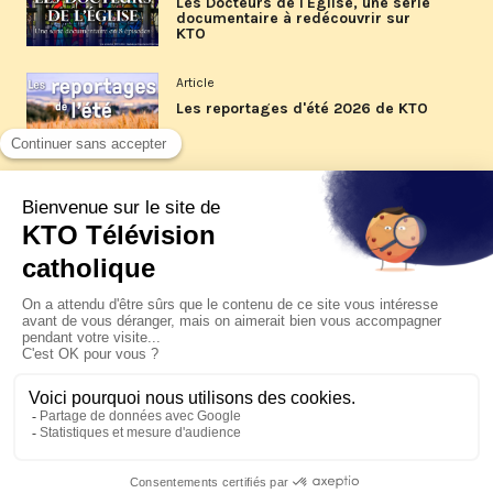
Les Docteurs de l'Église, une série
documentaire à redécouvrir sur
KTO
Article
Les reportages d'été 2026 de KTO
Article
La visite pastorale du pape Léon
XIV à Assise à suivre sur KTO le
jeudi 6 août
Article
Le pape en Uruguay, Argentine et
Pérou du 6 au 17 novembre 2026
© KTO 2026 —
Contact
—
Mentions légales