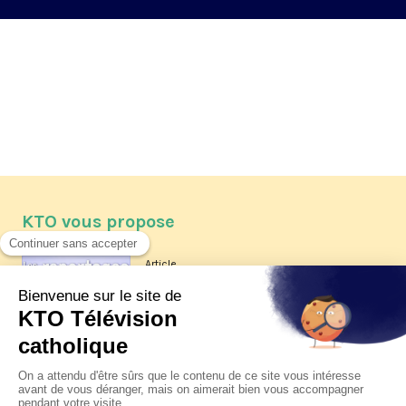
KTO vous propose
Article
Les reportages d'été 2026 de KTO
Article
La visite pastorale du pape Léon
XIV à Assise à suivre sur KTO le
jeudi 6 août