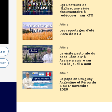
Les Docteurs de
l'Église, une série
documentaire à
redécouvrir sur KTO
Article
Les reportages d'été
2026 de KTO
Article
ager
La visite pastorale du
pape Léon XIV à
Assise à suivre sur
list
KTO le jeudi 6 août
Article
Le pape en Uruguay,
Argentine et Pérou du
6 au 17 novembre
2026