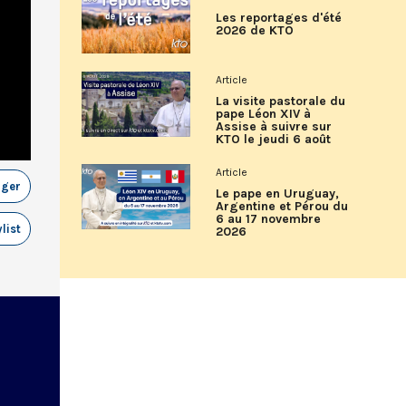
Les reportages d'été
2026 de KTO
Article
La visite pastorale du
pape Léon XIV à
Assise à suivre sur
KTO le jeudi 6 août
Article
ager
Le pape en Uruguay,
Argentine et Pérou du
6 au 17 novembre
list
2026