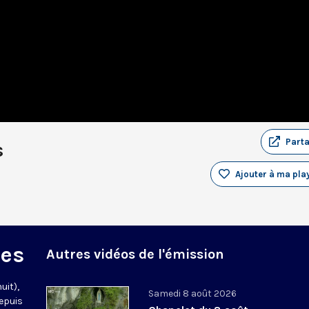
Part
s
Ajouter à ma play
des
Autres vidéos de l'émission
uit),
Samedi 8 août 2026
epuis