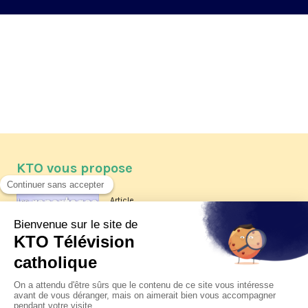
KTO vous propose
Article
Les reportages d'été 2026 de KTO
Article
La visite pastorale du pape Léon
XIV à Assise à suivre sur KTO le
jeudi 6 août