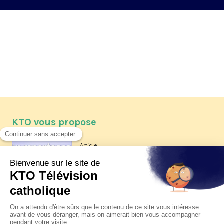
KTO vous propose
Article
Les reportages d'été 2026 de KTO
Article
La visite pastorale du pape Léon
XIV à Assise à suivre sur KTO le
jeudi 6 août