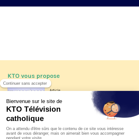
KTO vous propose
Article
Les reportages d'été 2026 de KTO
Article
La visite pastorale du pape Léon
XIV à Assise à suivre sur KTO le
jeudi 6 août