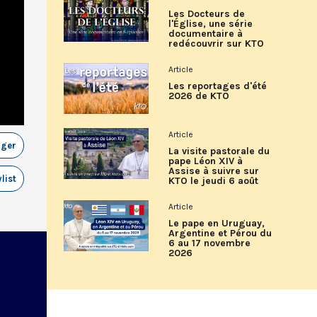
Les Docteurs de
l'Église, une série
documentaire à
redécouvrir sur KTO
Article
Les reportages d'été
2026 de KTO
Article
ager
La visite pastorale du
pape Léon XIV à
Assise à suivre sur
list
KTO le jeudi 6 août
Article
Le pape en Uruguay,
Argentine et Pérou du
6 au 17 novembre
2026