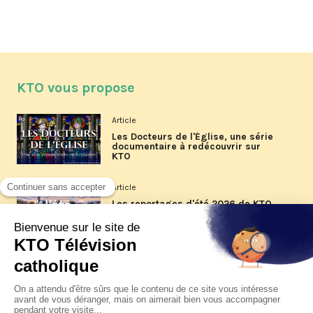
KTO vous propose
Article
Les Docteurs de l'Église, une série
documentaire à redécouvrir sur
KTO
Article
Les reportages d'été 2026 de KTO
Article
La visite pastorale du pape Léon
XIV à Assise à suivre sur KTO le
jeudi 6 août