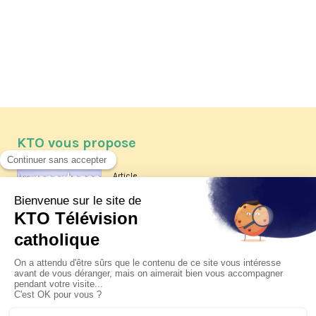
KTO vous propose
Article
Les reportages d'été 2026 de KTO
Article
La visite pastorale du pape Léon
XIV à Assise à suivre sur KTO le
jeudi 6 août
Article