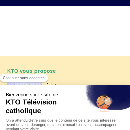
KTO vous propose
Article
Les reportages d'été 2026 de KTO
Article
La visite pastorale du pape Léon
XIV à Assise à suivre sur KTO le
jeudi 6 août