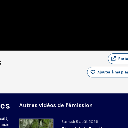
Part
s
Ajouter à ma play
des
Autres vidéos de l'émission
uit),
Samedi 8 août 2026
epuis