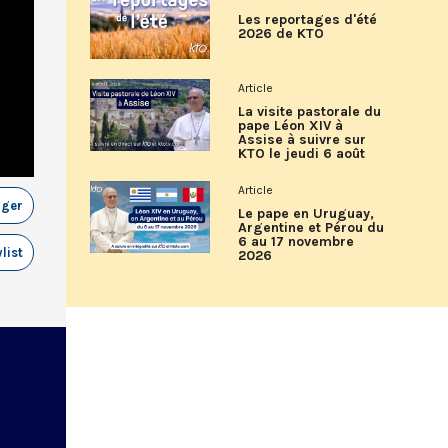
Les reportages d'été
2026 de KTO
Article
La visite pastorale du
pape Léon XIV à
Assise à suivre sur
KTO le jeudi 6 août
Article
ager
Le pape en Uruguay,
Argentine et Pérou du
6 au 17 novembre
list
2026