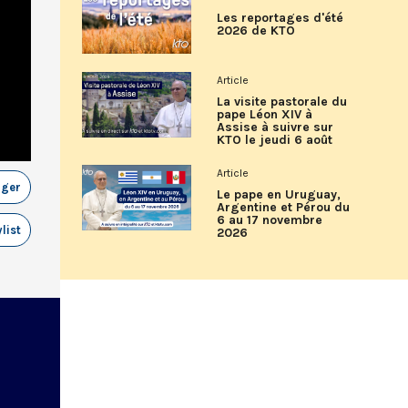
Les reportages d'été
2026 de KTO
Article
La visite pastorale du
pape Léon XIV à
Assise à suivre sur
KTO le jeudi 6 août
Article
ager
Le pape en Uruguay,
Argentine et Pérou du
6 au 17 novembre
list
2026