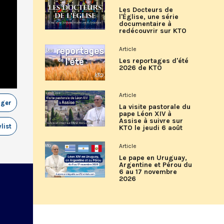
Les Docteurs de
l'Église, une série
documentaire à
redécouvrir sur KTO
Article
Les reportages d'été
2026 de KTO
Article
ager
La visite pastorale du
pape Léon XIV à
Assise à suivre sur
list
KTO le jeudi 6 août
Article
Le pape en Uruguay,
Argentine et Pérou du
6 au 17 novembre
2026