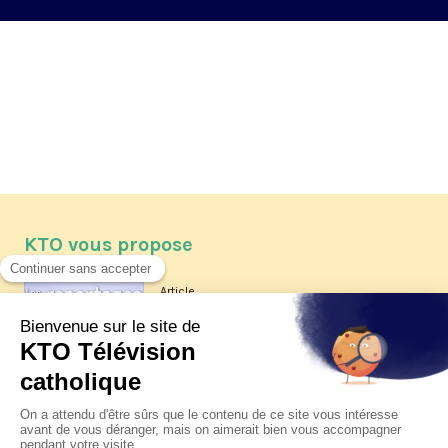
KTO vous propose
Article
Les reportages d'été 2026 de KTO
Article
La visite pastorale du pape Léon
XIV à Assise à suivre sur KTO le
jeudi 6 août