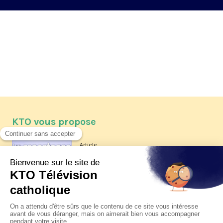
KTO vous propose
Article
Les reportages d'été 2026 de KTO
Article
La visite pastorale du pape Léon
XIV à Assise à suivre sur KTO le
jeudi 6 août