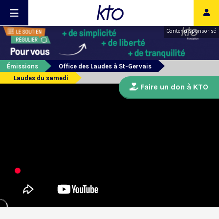
Contenu sponsorisé
Émissions
Office des Laudes à St-Gervais
Laudes du samedi
Faire un don à KTO