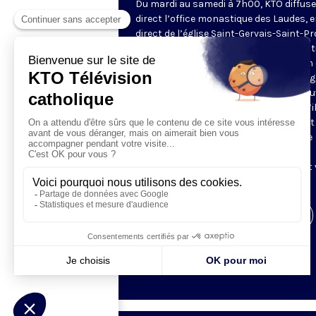
Du mardi au samedi à 7h00, KTO diffuse
direct l’office monastique des Laudes, 
direct de l’église Saint-Gervais-Saint-Pr
(Paris IVe), avec les Fraternités Monas
de Jérusalem. Les Laudes – dont le nom
dérivé du terme latin qui signifie "louang
sont d’abord la prière de louange qui ou
journée pour remercier Dieu du don qu’i
fait de ce jour nouveau, et le placer tout
entier sous son regard. Mais son heure
matinale éveille aussi le souvenir de la
Résurrection du Seigneur, "soleil levant
nous visiter" (Lc 1,28).
Visiter la page de l'émission