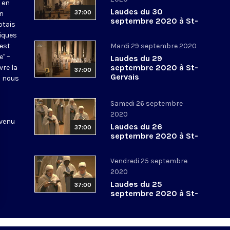
 en
Laudes du 30
37:00
en
septembre 2020 à St-
otais
Gervais
tiques
 est
Mardi 29 septembre 2020
e" –
Laudes du 29
septembre 2020 à St-
vre la
37:00
Gervais
l nous
Samedi 26 septembre
2020
 venu
Laudes du 26
37:00
septembre 2020 à St-
Gervais
Vendredi 25 septembre
2020
Laudes du 25
37:00
septembre 2020 à St-
Gervais