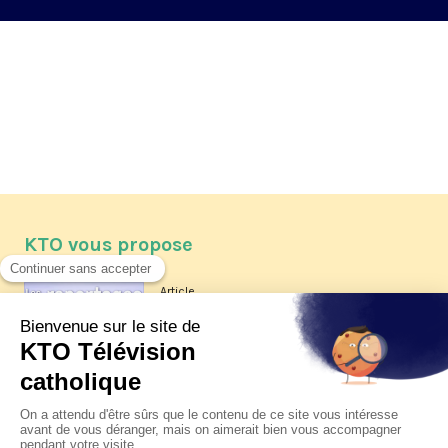
KTO vous propose
Article
Les reportages d'été 2026 de KTO
Article
La visite pastorale du pape Léon
XIV à Assise à suivre sur KTO le
jeudi 6 août