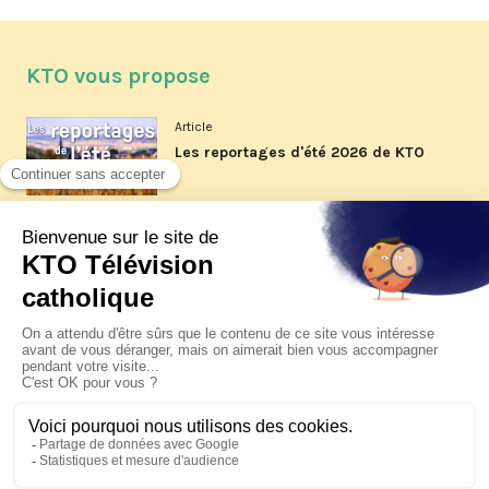
KTO vous propose
Article
Les reportages d'été 2026 de KTO
Article
La visite pastorale du pape Léon
XIV à Assise à suivre sur KTO le
jeudi 6 août
Article
Le pape en Uruguay, Argentine et
Pérou du 6 au 17 novembre 2026
© KTO 2026 —
Contact
—
Mentions légales