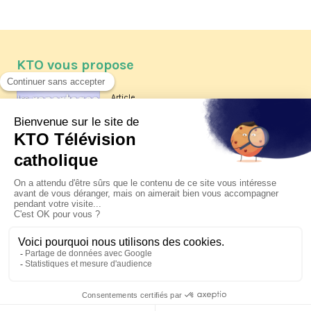
KTO vous propose
Article
Les reportages d'été 2026 de KTO
Article
La visite pastorale du pape Léon
XIV à Assise à suivre sur KTO le
jeudi 6 août
Article
Le pape en Uruguay, Argentine et
Pérou du 6 au 17 novembre 2026