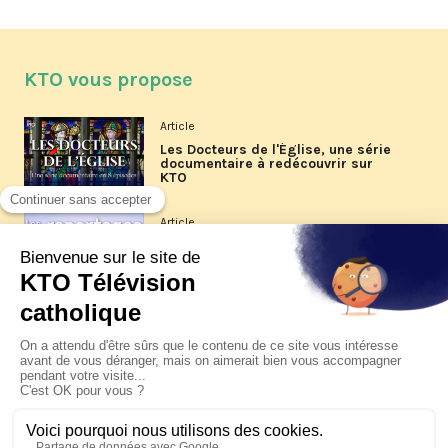
KTO vous propose
Article
Les Docteurs de l'Église, une série
documentaire à redécouvrir sur
KTO
Article
Les reportages d'été 2026 de KTO
Article
La visite pastorale du pape Léon
XIV à Assise à suivre sur KTO le
jeudi 6 août
Article
Le pape en Uruguay, Argentine et
Pérou du 6 au 17 novembre 2026