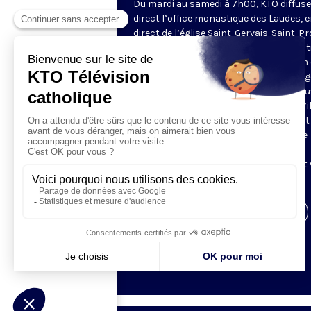
Du mardi au samedi à 7h00, KTO diffuse
direct l’office monastique des Laudes, 
direct de l’église Saint-Gervais-Saint-Pr
(Paris IVe), avec les Fraternités Monas
de Jérusalem. Les Laudes – dont le nom
dérivé du terme latin qui signifie "louang
sont d’abord la prière de louange qui ou
journée pour remercier Dieu du don qu’i
fait de ce jour nouveau, et le placer tout
entier sous son regard. Mais son heure
matinale éveille aussi le souvenir de la
Résurrection du Seigneur, "soleil levant
nous visiter" (Lc 1,28).
Visiter la page de l'émission