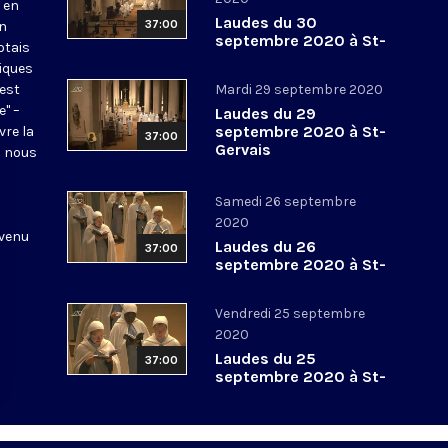
 en
Laudes du 30
37:00
en
septembre 2020 à St-
otais
Gervais
tiques
 est
Mardi 29 septembre 2020
e" –
Laudes du 29
septembre 2020 à St-
vre la
37:00
Gervais
l nous
Samedi 26 septembre
2020
 venu
Laudes du 26
37:00
septembre 2020 à St-
Gervais
Vendredi 25 septembre
2020
Laudes du 25
37:00
septembre 2020 à St-
Gervais