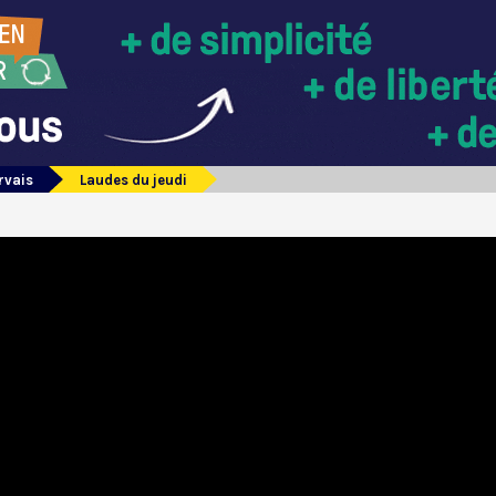
rvais
Laudes du jeudi