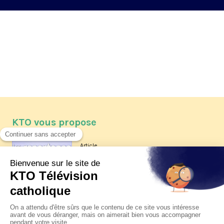
KTO vous propose
Article
Les reportages d'été 2026 de KTO
Article
La visite pastorale du pape Léon
XIV à Assise à suivre sur KTO le
jeudi 6 août