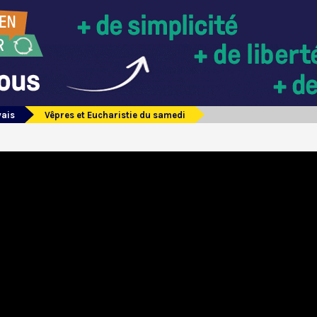
vais
Vêpres et Eucharistie du samedi