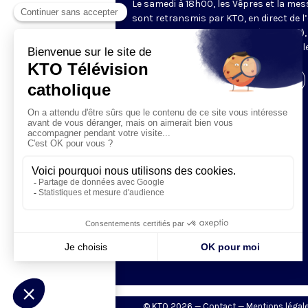
Le samedi à 18h00, les Vêpres et la mes
sont retransmis par KTO, en direct de l’
Saint-Gervais-Saint-Protais (Paris, IVe),
les Fraternités Monastiques de Jérusal
Visiter la page de l'émission
© KTO 2026 —
Contact
—
Mentions légal