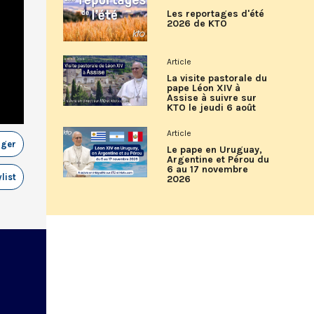
Les reportages d'été
2026 de KTO
Article
La visite pastorale du
pape Léon XIV à
Assise à suivre sur
KTO le jeudi 6 août
Article
ager
Le pape en Uruguay,
Argentine et Pérou du
6 au 17 novembre
list
2026