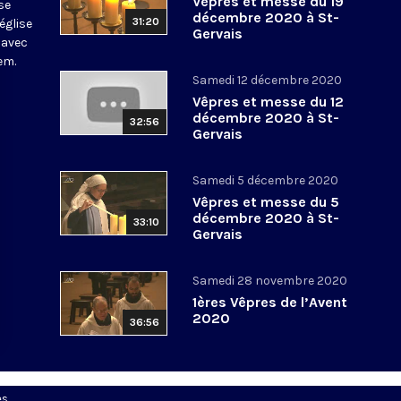
Vêpres et messe du 19
se
décembre 2020 à St-
31:20
église
Gervais
 avec
em.
Samedi 12 décembre 2020
Vêpres et messe du 12
décembre 2020 à St-
32:56
Gervais
Samedi 5 décembre 2020
Vêpres et messe du 5
décembre 2020 à St-
33:10
Gervais
Samedi 28 novembre 2020
1ères Vêpres de l’Avent
2020
36:56
es