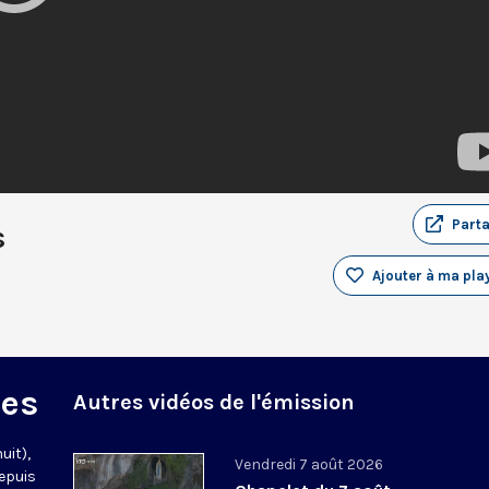
Part
s
Ajouter à ma play
des
Autres vidéos de l'émission
uit),
Vendredi 7 août 2026
epuis