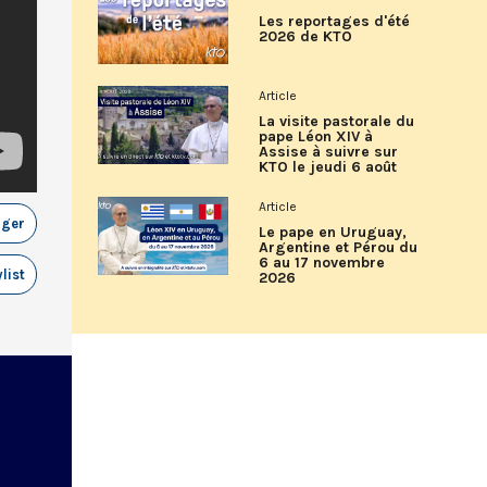
Les reportages d'été
2026 de KTO
Article
La visite pastorale du
pape Léon XIV à
Assise à suivre sur
KTO le jeudi 6 août
Article
ager
Le pape en Uruguay,
Argentine et Pérou du
6 au 17 novembre
list
2026