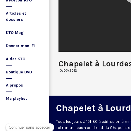
Recevoir KTO
Articles et
dossiers
KTO Mag
Donner mon IFI
Aider KTO
Chapelet à Lourde
10/03/2012
Boutique DVD
A propos
Ma playlist
Chapelet à Lour
Tous les jours à 15h30 (rediffusion à min
retransmission en direct du Chapelet d