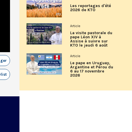
Les reportages d'été
2026 de KTO
Article
La visite pastorale du
pape Léon XIV à
Assise à suivre sur
KTO le jeudi 6 août
Article
ager
Le pape en Uruguay,
Argentine et Pérou du
6 au 17 novembre
list
2026