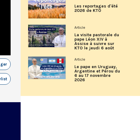
Les reportages d'été
2026 de KTO
Article
La visite pastorale du
pape Léon XIV à
Assise à suivre sur
KTO le jeudi 6 août
Article
ager
Le pape en Uruguay,
Argentine et Pérou du
6 au 17 novembre
list
2026