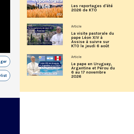
Les reportages d'été
2026 de KTO
Article
La visite pastorale du
pape Léon XIV à
Assise à suivre sur
KTO le jeudi 6 août
Article
ager
Le pape en Uruguay,
Argentine et Pérou du
6 au 17 novembre
list
2026