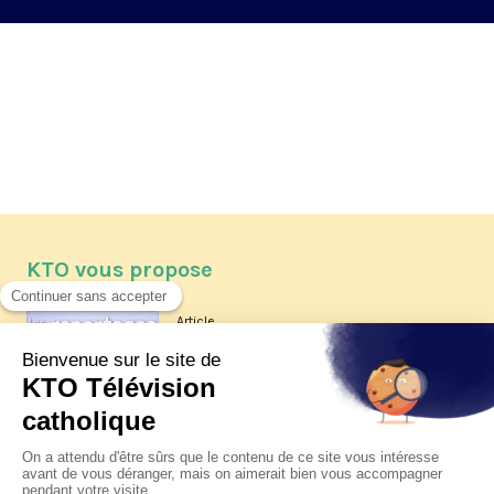
KTO vous propose
Article
Les reportages d'été 2026 de KTO
Article
La visite pastorale du pape Léon
XIV à Assise à suivre sur KTO le
jeudi 6 août