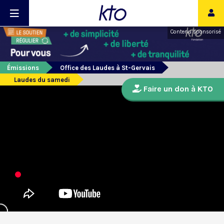
Contenu sponsorisé
Émissions
Office des Laudes à St-Gervais
Laudes du samedi
Faire un don à KTO