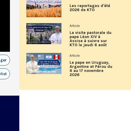
Les reportages d'été
2026 de KTO
Article
La visite pastorale du
pape Léon XIV à
Assise à suivre sur
KTO le jeudi 6 août
Article
ager
Le pape en Uruguay,
Argentine et Pérou du
6 au 17 novembre
list
2026