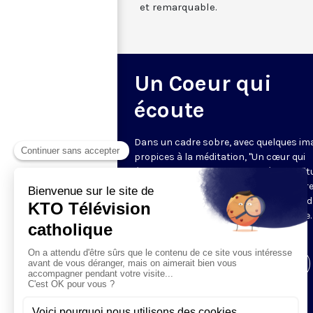
et remarquable.
Un Coeur qui
écoute
Dans un cadre sobre, avec quelques im
propices à la méditation, "Un cœur qui
écoute" donne toute sa place à la spirit
sur le ton de l’intime. Cyril Lepeigneux r
un invité pour 26 minutes d’évocation 
vie, d’une intense expérience spirituelle. 
vivante et incarnée par des témoins.
Visiter la page de l'émission