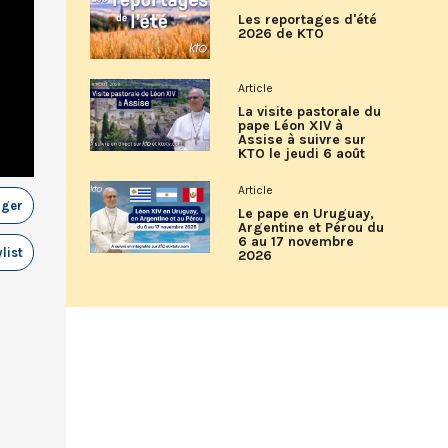
Les reportages d'été
2026 de KTO
Article
La visite pastorale du
pape Léon XIV à
Assise à suivre sur
KTO le jeudi 6 août
Article
ager
Le pape en Uruguay,
Argentine et Pérou du
6 au 17 novembre
list
2026