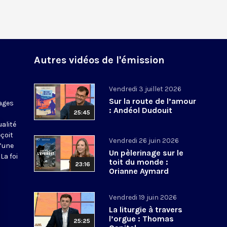
Autres vidéos de l'émission
Vendredi 3 juillet 2026
Sur la route de l’amour
ages
: Andéol Dudouit
25:45
ualité
eçoit
Vendredi 26 juin 2026
d’une
Un pèlerinage sur le
La foi
toit du monde :
23:16
Orianne Aymard
Vendredi 19 juin 2026
La liturgie à travers
l’orgue : Thomas
25:25