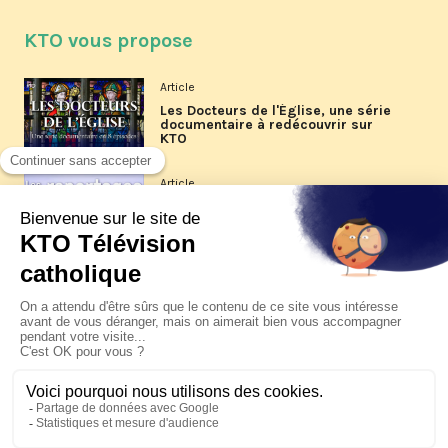
KTO vous propose
Article
Les Docteurs de l'Église, une série
documentaire à redécouvrir sur
KTO
Article
Les reportages d'été 2026 de KTO
Article
La visite pastorale du pape Léon
XIV à Assise à suivre sur KTO le
jeudi 6 août
Article
Le pape en Uruguay, Argentine et
Pérou du 6 au 17 novembre 2026