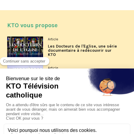
KTO vous propose
Article
Les Docteurs de l'Église, une série
documentaire à redécouvrir sur
KTO
Article
Les reportages d'été 2026 de KTO
Article
La visite pastorale du pape Léon
XIV à Assise à suivre sur KTO le
jeudi 6 août
Article
Le pape en Uruguay, Argentine et