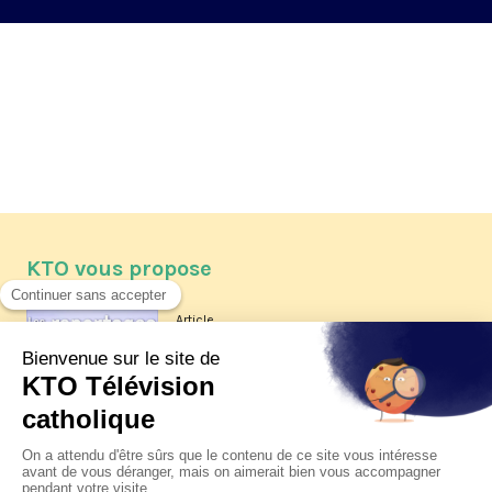
KTO vous propose
Article
Les reportages d'été 2026 de KTO
Article
La visite pastorale du pape Léon
XIV à Assise à suivre sur KTO le
jeudi 6 août