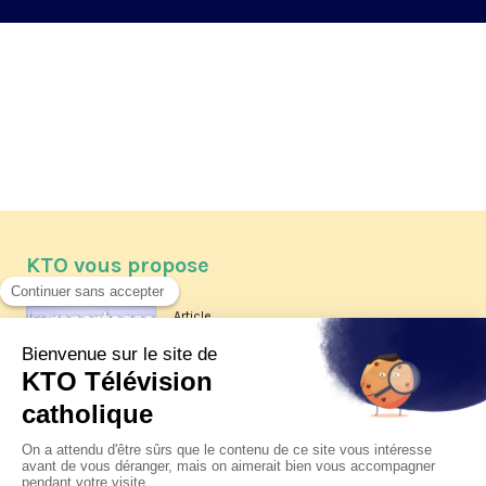
KTO vous propose
Article
Les reportages d'été 2026 de KTO
Article
La visite pastorale du pape Léon
XIV à Assise à suivre sur KTO le
jeudi 6 août