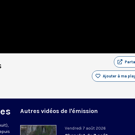
Part
s
Ajouter à ma play
des
Autres vidéos de l'émission
uit),
Vendredi 7 août 2026
epuis