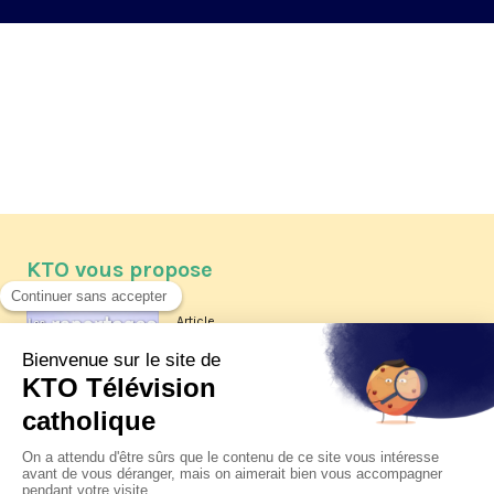
KTO vous propose
Article
Les reportages d'été 2026 de KTO
Article
La visite pastorale du pape Léon
XIV à Assise à suivre sur KTO le
jeudi 6 août