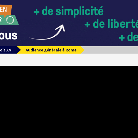
oît XVI
Audience générale à Rome