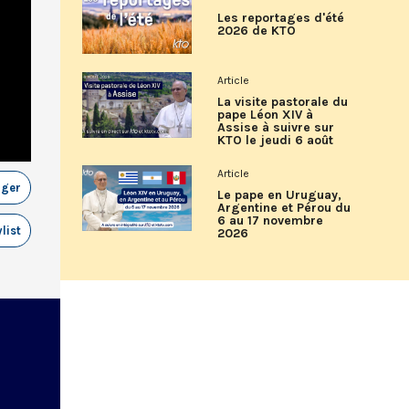
Les reportages d'été
2026 de KTO
Article
La visite pastorale du
pape Léon XIV à
Assise à suivre sur
KTO le jeudi 6 août
Article
ager
Le pape en Uruguay,
Argentine et Pérou du
6 au 17 novembre
list
2026