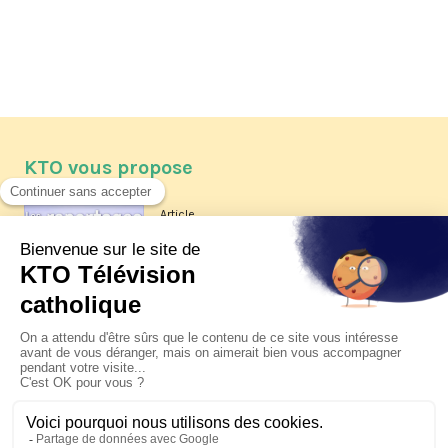
KTO vous propose
Article
Les reportages d'été 2026 de KTO
Article
La visite pastorale du pape Léon
XIV à Assise à suivre sur KTO le
jeudi 6 août
Article
Le pape en Uruguay, Argentine et
Pérou du 6 au 17 novembre 2026