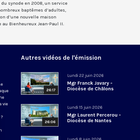
n du synode en 2008, un service
nombreux baptêmes d’adultes,
tion d’une nouvelle maison
 au Bienheureux Jean-Paul II.
Autres vidéos de l'émission
Lundi 22 juin 2026
Mgr Franck Javary -
se
Diocèse de Châlons
26:17
haque
ne
 vie
Lundi 15 juin 2026
Mgr Laurent Percerou -
 ?
Diocèse de Nantes
26:06
n
Lundi 8 juin 2026