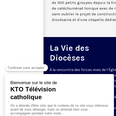
de 300 petits groupes depuis la fi
de catéchuménat tonique avec de 
sans oublier le projet de construc
diocésaine et d’une chapelle dédiée
La Vie des
Diocèses
À la rencontre des forces vives de l’Égli
catholique en France et en Belgique. C
semaine, un évêque est reçu par Honori
Grasset pour remettre en perspective la
et l’actualité de son diocèse. Comment
l’Evangile est-il concrètement annoncé
Quelles sont les priorités pastorales ?
Reportages et interviews nourrissent u
échange franc et direct.