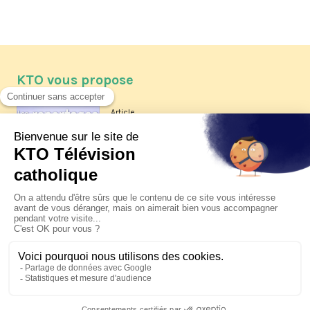
KTO vous propose
Article
Les reportages d'été 2026 de KTO
Article
La visite pastorale du pape Léon
XIV à Assise à suivre sur KTO le
jeudi 6 août
Article
Le pape en Uruguay, Argentine et
Pérou du 6 au 17 novembre 2026