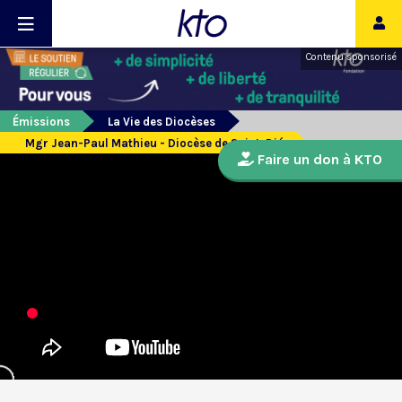
Contenu sponsorisé
Émissions
La Vie des Diocèses
Mgr Jean-Paul Mathieu - Diocèse de Saint-Dié
Faire un don à KTO