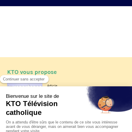
KTO vous propose
Article
Les reportages d'été 2026 de KTO
Article
La visite pastorale du pape Léon
XIV à Assise à suivre sur KTO le
jeudi 6 août