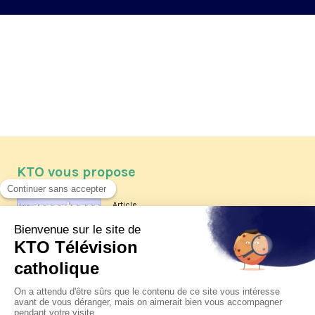
KTO vous propose
Article
Les reportages d'été 2026 de KTO
Article
La visite pastorale du pape Léon
XIV à Assise à suivre sur KTO le
jeudi 6 août