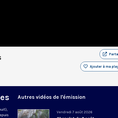
Part
s
Ajouter à ma play
des
Autres vidéos de l'émission
uit),
Vendredi 7 août 2026
epuis