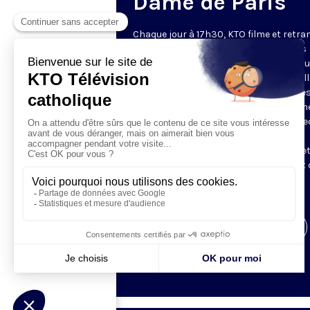
Dame de Paris
Chaque jour à 17h30, KTO filme et retr
les Vêpres depuis Notre-Dame de Paris
rouverte. Les Vêpres font partie des He
de l’Office divin, c’est la prière solennel
soir. L’office de Vêpres comprend, aprè
l’introduction, une hymne, deux Psaum
Cantique du Nouveau Testament, une le
brève, le chant d’actions de grâces du
Magnificat, les prières d’intercession e
brève oraison. Les textes des Vêpres et 
messe sont presque toujours ceux
qu’indiquent le site
www.aelf.org
.
Visiter la page de l'émission