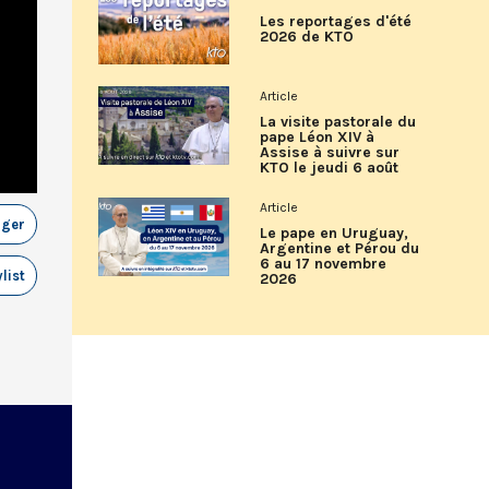
Les reportages d'été
2026 de KTO
Article
La visite pastorale du
pape Léon XIV à
Assise à suivre sur
KTO le jeudi 6 août
Article
ager
Le pape en Uruguay,
Argentine et Pérou du
6 au 17 novembre
list
2026