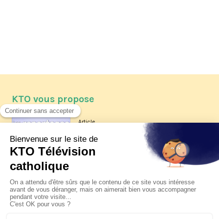
KTO vous propose
Article
Les reportages d'été 2026 de KTO
Article
La visite pastorale du pape Léon
XIV à Assise à suivre sur KTO le
jeudi 6 août
Article